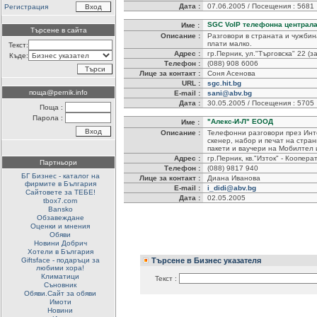
Дата :
07.06.2005 / Посещения : 5681
Регистрация
SGC VoIP телефонна централ
Име :
Търсене в сайта
Описание :
Разговори в страната и чужбина
плати малко.
Текст:
Адрес :
гр.Перник, ул."Търговска" 22 (з
Къде:
Телефон :
(088) 908 6006
Лице за контакт :
Соня Асенова
URL :
sgc.hit.bg
поща@pernik.info
E-mail :
sani@abv.bg
Дата :
30.05.2005 / Посещения : 5705
Поща :
Парола :
"Алекс-И-Л" ЕООД
Име :
Описание :
Телефонни разговори през Инте
скенер, набор и печат на стра
пакети и ваучери на Мобилтел 
Адрес :
гр.Перник, кв."Изток" - Коопера
Партньори
Телефон :
(088) 9817 940
БГ Бизнес - каталог на
Лице за контакт :
Диана Иванова
фирмите в България
E-mail :
i_didi@abv.bg
Сайтовете за ТЕБЕ!
Дата :
02.05.2005
tbox7.com
Bansko
Обзавеждане
Оценки и мнения
Обяви
Новини Добрич
Хотели в България
Giftsface - подаръци за
Търсене в Бизнес указателя
любими хора!
Климатици
Текст :
Съновник
Обяви.Сайт за обяви
Имоти
Новини