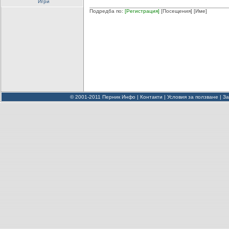
Игри
Подредба по:
[Регистрация]
[Посещения]
[Име]
© 2001-2011 Перник Инфо |
Контакти
|
Условия за ползване
|
За