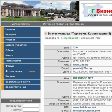
www.pernik.info
Интернет портал на град Перник
Начало
Бизнес указател
/
Търговия
/ Комуникации (4)
История
Подредба по:
[Регистрация]
[Посещения]
[Име]
Новини
Бизнес указател
2be
Име :
Обяви
Описание :
Магазин за мобилни телефони 
на VIVATEL,
Имоти
Адрес :
гр.Перник, жк. Димова махала,
Автомобили
Телефон :
(076) 600 247
URL :
www.2be.bg
Форум
E-mail :
pernik@2be.bg
Фотогалерия
ново
Дата :
09.03.2006 / Посещения : 5657
Вицове
BULPHONE.NET
Име :
За реклама в сайта
Описание :
Първата свободна VoIP мрежа в
разговори. Изключително ниск
За контакт с нас
със собствени терминации в ч
в изграждане на тел. кабини, 
мобилни VoIP телефони.
Адрес :
гр.Перник, ГУМ, ет.2 в офиса 
Телефон :
(089) 863 64 10; (089) 9553 883
Вход потребители
Лице за контакт :
Калин Цеков ; Иво Иванов
Потребител :
URL :
www.bulphone.net
Парола :
E-mail :
info@resoundsat.com