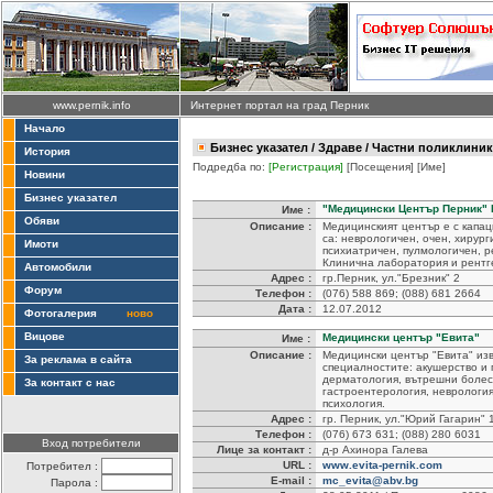
www.pernik.info
Интернет портал на град Перник
Начало
Бизнес указател
/
Здраве
/ Частни поликлиник
История
Подредба по:
[Регистрация]
[Посещения]
[Име]
Новини
Бизнес указател
"Медицински Център Перник"
Име :
Обяви
Описание :
Медицинският център е с капац
са: неврологичен, очен, хирург
Имоти
психиатричен, пулмологичен, р
Клинична лаборатория и рентг
Автомобили
Адрес :
гр.Перник, ул."Брезник" 2
Форум
Телефон :
(076) 588 869; (088) 681 2664
Дата :
12.07.2012
Фотогалерия
ново
Вицове
Медицински център "Евита"
Име :
Описание :
Медицински център "Евита" из
За реклама в сайта
специалностите: акушерство и 
дерматология, вътрешни болес
За контакт с нас
гастроентерология, неврология
психология.
Адрес :
гр. Перник, ул."Юрий Гагарин" 
Телефон :
(076) 673 631; (088) 280 6031
Вход потребители
Лице за контакт :
д-р Ахинора Галева
URL :
www.evita-pernik.com
Потребител :
E-mail :
mc_evita@abv.bg
Парола :