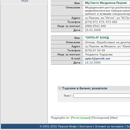
Игри
МЦ Света Магдалена-Перник
Име :
Описание :
Медидинския център разполага
микробиологична лаборатория
кабинет и всякакви специализи
Адрес :
гр.Перник, жк."Изток", ул."Ю.Га
Телефон :
(076) 671 073; 672 060
Лице за контакт :
(088) 8541 948
Дата :
15.01.2008
"ОПТО-Л" ЕООД
Име :
Описание :
Оптика. Изработване на диоптр
Адрес :
гр.Перник, кв.Мошино, ул."Юри
Телефон :
(076) 67 00 49
Лице за контакт :
Людмила Тодорова
E-mail :
opto-l@pernik.net
Дата :
14.12.2005
Търсене в Бизнес указателя
Текст :
Подредба по:
[Регистрация]
[Посещения]
[Име]
© 2001-2011 Перник Инфо |
Контакти
|
Условия за ползване
|
За