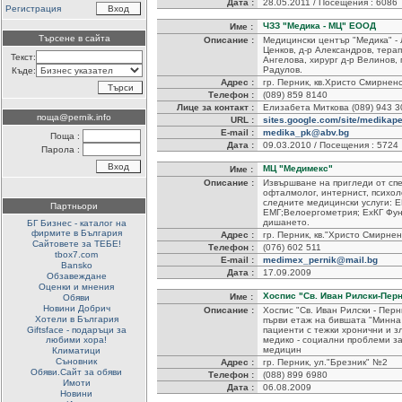
Дата :
28.05.2011 / Посещения : 6086
Регистрация
ЧЗЗ "Медика - МЦ" ЕООД
Име :
Търсене в сайта
Описание :
Медицински център "Медика" - 
Ценков, д-р Александров, терап
Текст:
Ангелова, хирург д-р Велинов, 
Радулов.
Къде:
Адрес :
гр. Перник, кв.Христо Смирненс
Телефон :
(089) 859 8140
Лице за контакт :
Елизабета Миткова (089) 943 3
поща@pernik.info
URL :
sites.google.com/site/medikape
E-mail :
medika_pk@abv.bg
Поща :
Дата :
09.03.2010 / Посещения : 5724
Парола :
МЦ "Медимекс"
Име :
Описание :
Извършване на пригледи от сп
офталмолог, интернист, психол
следните медицински услуги: 
Партньори
ЕМГ;Велоергометрия; ЕхКГ Фу
дишането.
БГ Бизнес - каталог на
фирмите в България
Адрес :
гр. Перник, кв."Христо Смирне
Сайтовете за ТЕБЕ!
Телефон :
(076) 602 511
tbox7.com
E-mail :
medimex_pernik@mail.bg
Bansko
Дата :
17.09.2009
Обзавеждане
Оценки и мнения
Хоспис "Св. Иван Рилски-Пер
Име :
Обяви
Новини Добрич
Описание :
Хоспис "Св. Иван Рилски - Перн
Хотели в България
първи етаж на бившата "Минна
Giftsface - подаръци за
пациенти с тежки хронични и з
любими хора!
медико - социални проблеми з
медицин
Климатици
Съновник
Адрес :
гр. Перник, ул."Брезник" №2
Обяви.Сайт за обяви
Телефон :
(088) 899 6980
Имоти
Дата :
06.08.2009
Новини