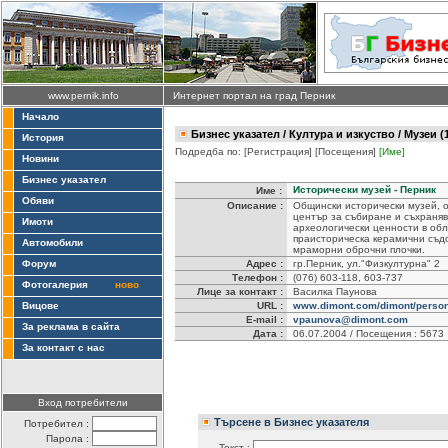
www.pernik.info
Интернет портал на град Перник
Начало
Бизнес указател
/
Култура и изкуство
/ Музеи (
История
Подредба по:
[Регистрация]
[Посещения]
[Име]
Новини
Бизнес указател
Исторически музей - Перник
Име :
Обяви
Описание :
Общински исторически музей, о
център за събиране и съхраняв
Имоти
археологически ценности в обл
праисторическа керамични съдо
Автомобили
мраморни оброчни плочки.
Форум
Адрес :
гр.Перник, ул."Физкултурна" 2
Телефон :
(076) 603-118, 603-737
Фотогалерия
ново
Лице за контакт :
Василка Паунова
Вицове
URL :
www.dimont.com/dimont/pers
E-mail :
vpaunova@dimont.com
За реклама в сайта
Дата :
06.07.2004 / Посещения : 5673
За контакт с нас
Вход потребители
Търсене в Бизнес указателя
Потребител :
Парола :
Текст :