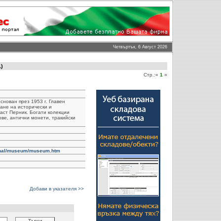
Четвъртък, 6 Август 2026
1)
Стр.:«
1
»
снован през 1953 г. Главен
ане на исторически и
аст Перник. Богати колекции
ве, антични монети, тракийски
onal/museum/museum.htm
Добави в указателя >>