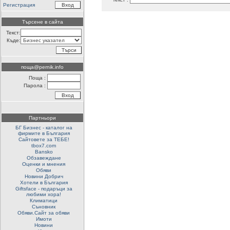
Регистрация
Търсене в сайта
Текст:
Къде:
поща@pernik.info
Поща :
Парола :
Партньори
БГ Бизнес - каталог на
фирмите в България
Сайтовете за ТЕБЕ!
tbox7.com
Bansko
Обзавеждане
Оценки и мнения
Обяви
Новини Добрич
Хотели в България
Giftsface - подаръци за
любими хора!
Климатици
Съновник
Обяви.Сайт за обяви
Имоти
Новини